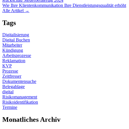
Rückschau Steuerberatertag 2024
Wie Ihre Klientenkommunikation Ihre Dienstleistungsqualität erhöht
Alle Artikel →
Tags
Digitalisierung
Digital Buchen
Mitarbeiter
Kündigung
Arbeitsprozesse
Reklamation
KVP
Prozesse
Zeitfresser
Dokumentensuche
Belegablage
digital
Risikomanagement
Risikoidentifikation
Termine
Monatliches Archiv