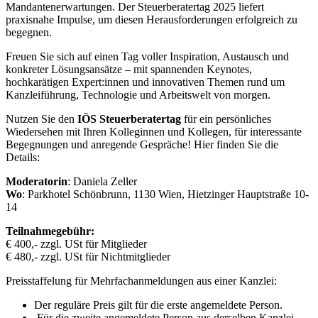
Mandantenerwartungen. Der Steuerberatertag 2025 liefert
praxisnahe Impulse, um diesen Herausforderungen erfolgreich zu
begegnen.
Freuen Sie sich auf einen Tag voller Inspiration, Austausch und
konkreter Lösungsansätze – mit spannenden Keynotes,
hochkarätigen Expert:innen und innovativen Themen rund um
Kanzleiführung, Technologie und Arbeitswelt von morgen.
Nutzen Sie den
IÖS Steuerberatertag
für ein persönliches
Wiedersehen mit Ihren Kolleginnen und Kollegen, für interessante
Begegnungen und anregende Gespräche! Hier finden Sie die
Details:
Moderatorin
: Daniela Zeller
Wo
: Parkhotel Schönbrunn, 1130 Wien, Hietzinger Hauptstraße 10-
14
Teilnahmegebühr:
€ 400,- zzgl. USt für Mitglieder
€ 480,- zzgl. USt für Nichtmitglieder
Preisstaffelung für Mehrfachanmeldungen aus einer Kanzlei:
Der reguläre Preis gilt für die erste angemeldete Person.
Für die zweite angemeldete Person aus derselben Kanzlei