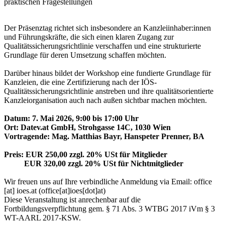
praktischen Fragestellungen
Der Präsenztag richtet sich insbesondere an Kanzleiinhaber:innen
und Führungskräfte, die sich einen klaren Zugang zur
Qualitätssicherungsrichtlinie verschaffen und eine strukturierte
Grundlage für deren Umsetzung schaffen möchten.
Darüber hinaus bildet der Workshop eine fundierte Grundlage für
Kanzleien, die eine Zertifizierung nach der IÖS-
Qualitätssicherungsrichtlinie anstreben und ihre qualitätsorientierte
Kanzleiorganisation auch nach außen sichtbar machen möchten.
Datum: 7. Mai 2026, 9:00 bis 17:00 Uhr
Ort: Datev.at GmbH, Strohgasse 14C, 1030 Wien
Vortragende: Mag. Matthias Bayr, Hanspeter Prenner, BA
Preis: EUR 250,00 zzgl. 20% USt für Mitglieder
EUR 320,00 zzgl. 20% USt für Nichtmitglieder
Wir freuen uns auf Ihre verbindliche Anmeldung via Email:
office
[at]
ioes.at
(office[at]ioes[dot]at)
Diese Veranstaltung ist anrechenbar auf die
Fortbildungsverpflichtung gem. § 71 Abs. 3 WTBG 2017 iVm § 3
WT-AARL 2017-KSW.