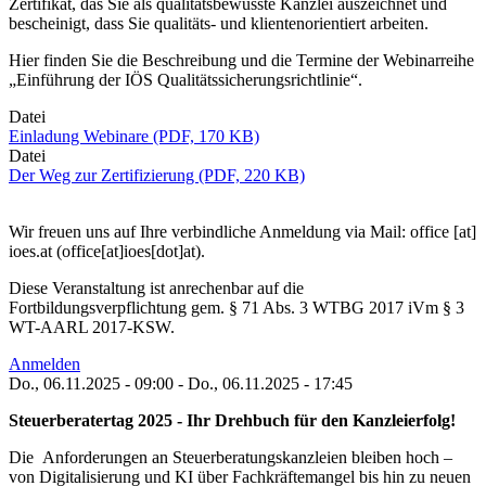
Zertifikat, das Sie als qualitätsbewusste Kanzlei auszeichnet und
bescheinigt, dass Sie qualitäts- und klientenorientiert arbeiten.
Hier finden Sie die Beschreibung und die Termine der Webinarreihe
„Einführung der IÖS Qualitätssicherungsrichtlinie“.
Datei
Einladung Webinare (PDF, 170 KB)
Datei
Der Weg zur Zertifizierung (PDF, 220 KB)
Wir freuen uns auf Ihre verbindliche Anmeldung via Mail:
office
[at]
ioes.at
(
office[at]ioes[dot]at
)
.
Diese Veranstaltung ist anrechenbar auf die
Fortbildungsverpflichtung gem. § 71 Abs. 3 WTBG 2017 iVm § 3
WT-AARL 2017-KSW.
Anmelden
Do., 06.11.2025 - 09:00
-
Do., 06.11.2025 - 17:45
Steuerberatertag 2025 - Ihr Drehbuch für den Kanzleierfolg!
Die Anforderungen an Steuerberatungskanzleien bleiben hoch –
von Digitalisierung und KI über Fachkräftemangel bis hin zu neuen