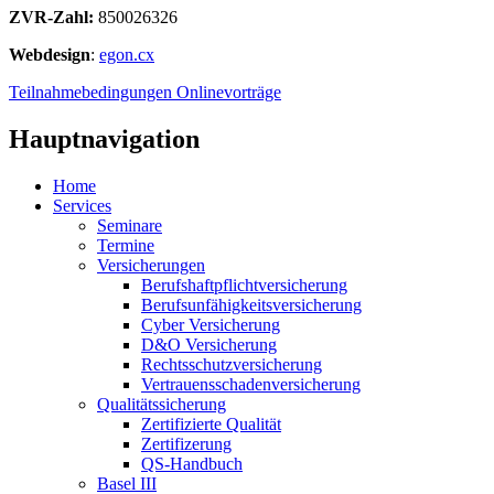
ZVR-Zahl:
850026326
Webdesign
:
egon.cx
Teilnahmebedingungen Onlinevorträge
Hauptnavigation
Home
Services
Seminare
Termine
Versicherungen
Berufshaftpflichtversicherung
Berufsunfähigkeitsversicherung
Cyber Versicherung
D&O Versicherung
Rechtsschutzversicherung
Vertrauensschadenversicherung
Qualitätssicherung
Zertifizierte Qualität
Zertifizerung
QS-Handbuch
Basel III