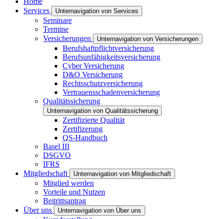
Home
Services
Unternavigation von Services
Seminare
Termine
Versicherungen
Unternavigation von Versicherungen
Berufshaftpflichtversicherung
Berufsunfähigkeitsversicherung
Cyber Versicherung
D&O Versicherung
Rechtsschutzversicherung
Vertrauensschadenversicherung
Qualitätssicherung
Unternavigation von Qualitätssicherung
Zertifizierte Qualität
Zertifizerung
QS-Handbuch
Basel III
DSGVO
IFRS
Mitgliedschaft
Unternavigation von Mitgliedschaft
Mitglied werden
Vorteile und Nutzen
Beitrittsantrag
Über uns
Unternavigation von Über uns